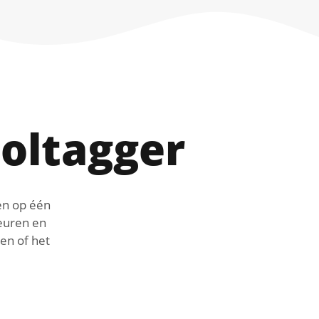
oltagger
en op één
euren en
 en of het