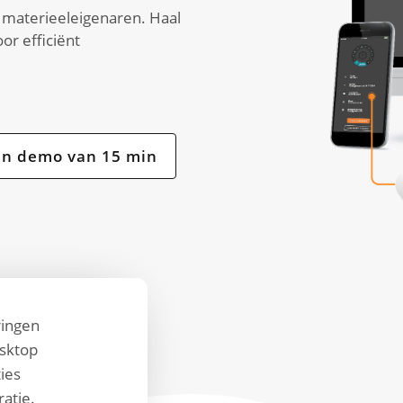
n materieeleigenaren. Haal
or efficiënt
en demo van 15 min
ringen
esktop
ies
ratie.