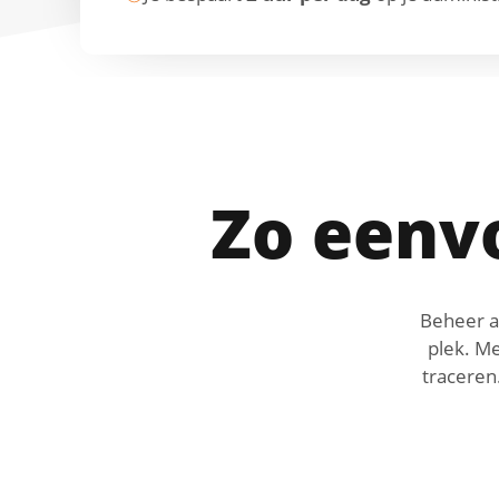
Zo eenv
Beheer a
plek. M
traceren.