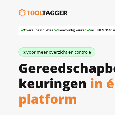
Ga
naar
de
inhoud
Overal beschikbaar
Eenvoudig keuren
incl. NEN 3140 
voor meer overzicht en controle
Gereedschapb
keuringen
in 
platform