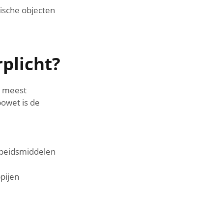
rische objecten
rplicht?
de meest
bowet is de
arbeidsmiddelen
pijen