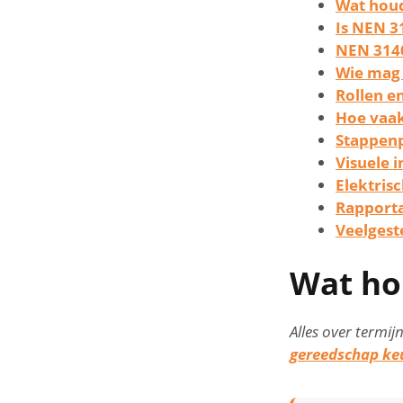
Wat houd
Is NEN 3
NEN 3140
Wie mag 
Rollen e
Hoe vaak
Stappenp
Visuele i
Elektris
Rapporta
Veelgest
Wat ho
Alles over termij
gereedschap ke