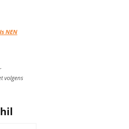
Is NEN
r
et volgens
hil