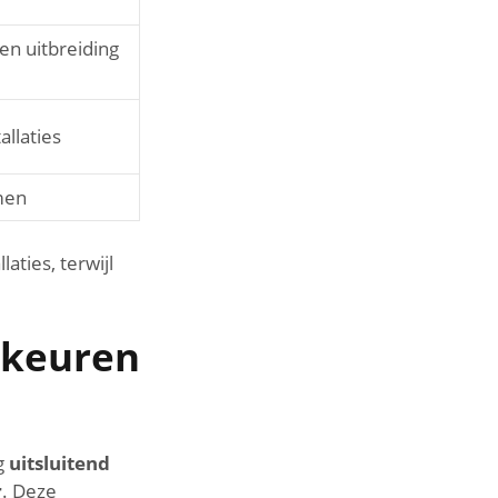
en uitbreiding
allaties
men
aties, terwijl
 keuren
g
uitsluitend
r
. Deze