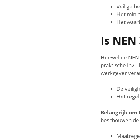
Veilige b
Het minim
Het waarb
Is NEN 
Hoewel de NEN 31
praktische invul
werkgever veran
De veilig
Het regel
Belangrijk om 
beschouwen de N
Maatregel