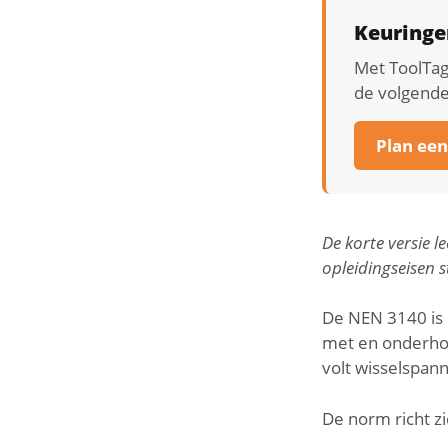
Keuringe
Met ToolTagg
de volgende
Plan ee
De korte versie l
opleidingseisen 
De NEN 3140 is 
met en onderhou
volt wisselspann
De norm richt zi