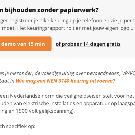
n bijhouden zonder papierwerk?
er registreer je elke keuring op je telefoon en zie je per
 moet. Het keuringsrapport rolt er met jouw eigen logo ui
n demo van 15 min
of probeer 14 dagen gratis
ees je hieronder; de volledige uitleg over bevoegdheden, VP/V
staat in
Wie mag een NEN 3140 keuring uitvoeren?
een Nederlandse norm die veiligheidseisen stelt voor het
den van elektrische installaties en apparatuur op laagsp
ing en 1500 volt gelijkspanning).
ch specifiek op: