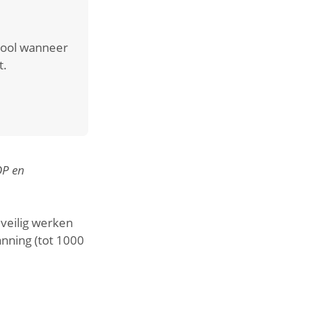
 tool wanneer
t.
OP en
 veilig werken
anning (tot 1000