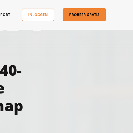
PPORT
INLOGGEN
PROBEER GRATIS
40-
e
hap