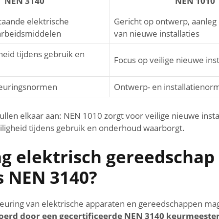
NEN 3140
NEN 1010
taande elektrische
Gericht op ontwerp, aanleg 
n arbeidsmiddelen
van nieuwe installaties
heid tijdens gebruik en
Focus op veilige nieuwe inst
keuringsnormen
Ontwerp- en installatienor
len elkaar aan: NEN 1010 zorgt voor veilige nieuwe install
ligheid tijdens gebruik en onderhoud waarborgt.
g elektrisch gereedschap
s NEN 3140?
euring van elektrische apparaten en gereedschappen ma
oerd door een gecertificeerde NEN 3140 keurmeeste