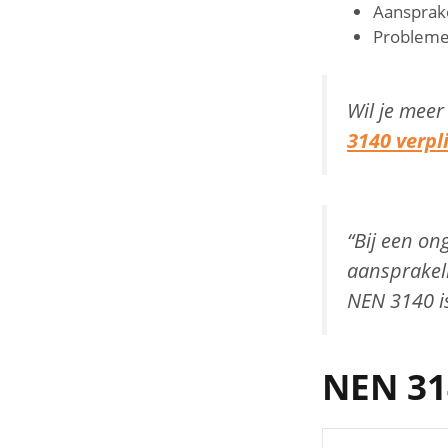
Aansprake
Probleme
Wil je meer
3140 verpl
“Bij een on
aansprakeli
NEN 3140 is
NEN 314