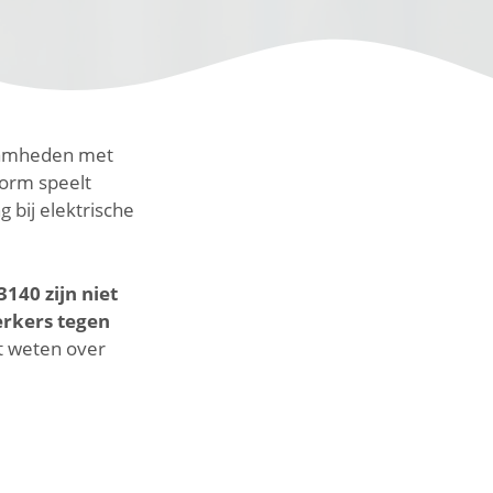
zaamheden met
norm speelt
g bij elektrische
140 zijn niet
erkers tegen
et weten over