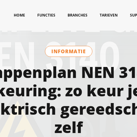
HOME
FUNCTIES
BRANCHES
TARIEVEN
SU
INFORMATIE
appenplan NEN 31
keuring: zo keur j
ektrisch gereedsc
zelf