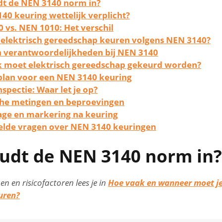
t de NEN 3140 norm in?
140 keuring wettelijk verplicht?
 vs. NEN 1010: Het verschil
elektrisch gereedschap keuren volgens NEN 3140?
n verantwoordelijkheden bij NEN 3140
 moet elektrisch gereedschap gekeurd worden?
lan voor een NEN 3140 keuring
nspectie: Waar let je op?
che metingen en beproevingen
ge en markering na keuring
elde vragen over NEN 3140 keuringen
udt de NEN 3140 norm in?
nen en risicofactoren lees je in
Hoe vaak en wanneer moet je
uren?