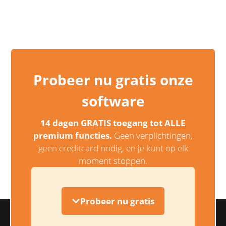
Probeer nu gratis onze
software
14 dagen GRATIS toegang tot ALLE
premium functies.
Geen verplichtingen,
geen creditcard nodig, en je kunt op elk
moment stoppen.
Probeer nu gratis