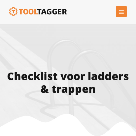
Ga
MEN
naar
de
inhoud
Checklist voor ladders
& trappen