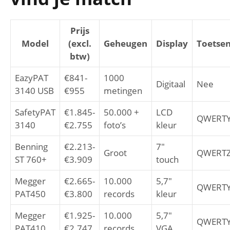
Prijs
Model
(excl.
Geheugen
Display
Toetse
btw)
EazyPAT
€841-
1000
Digitaal
Nee
3140 USB
€955
metingen
SafetyPAT
€1.845-
50.000 +
LCD
QWERT
3140
€2.755
foto’s
kleur
Benning
€2.213-
7″
Groot
QWERT
ST 760+
€3.909
touch
Megger
€2.665-
10.000
5,7″
QWERT
PAT450
€3.800
records
kleur
Megger
€1.925-
10.000
5,7″
QWERT
PAT410
€2.747
records
VGA