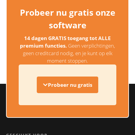
Probeer nu gratis onze
software
14 dagen GRATIS toegang tot ALLE
premium functies.
Geen verplichtingen,
geen creditcard nodig, en je kunt op elk
moment stoppen.
Probeer nu gratis