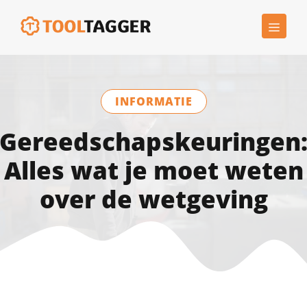
Ga
MEN
naar
de
inhoud
INFORMATIE
Gereedschapskeuringen
Alles wat je moet weten
over de wetgeving