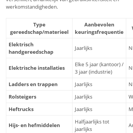
werkomstandigheden.
Type
Aanbevolen
gereedschap/materieel
keuringsfrequentie
Elektrisch
Jaarlijks
N
handgereedschap
Elke 5 jaar (kantoor) /
Elektrische installaties
N
3 jaar (industrie)
Ladders en trappen
Jaarlijks
N
Rolsteigers
Jaarlijks
W
Heftrucks
Jaarlijks
M
Halfjaarlijks tot
Hijs- en hefmiddelen
A
jaarlijks