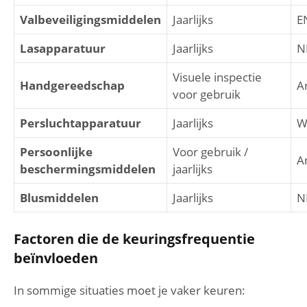
Valbeveiligingsmiddelen
Jaarlijks
E
Lasapparatuur
Jaarlijks
N
Visuele inspectie
Handgereedschap
A
voor gebruik
Persluchtapparatuur
Jaarlijks
W
Persoonlijke
Voor gebruik /
A
beschermingsmiddelen
jaarlijks
Blusmiddelen
Jaarlijks
N
Factoren die de keuringsfrequentie
beïnvloeden
In sommige situaties moet je vaker keuren: