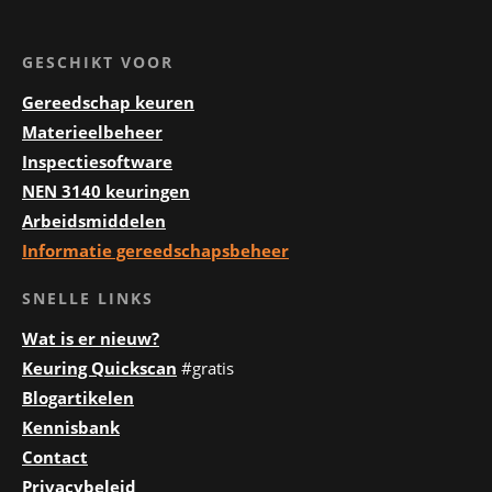
GESCHIKT VOOR
Gereedschap keuren
Materieelbeheer
Inspectiesoftware
NEN 3140 keuringen
Arbeidsmiddelen
Informatie gereedschapsbeheer
SNELLE LINKS
Wat is er nieuw?
Keuring Quickscan
#gratis
Blogartikelen
Kennisbank
Contact
Privacybeleid