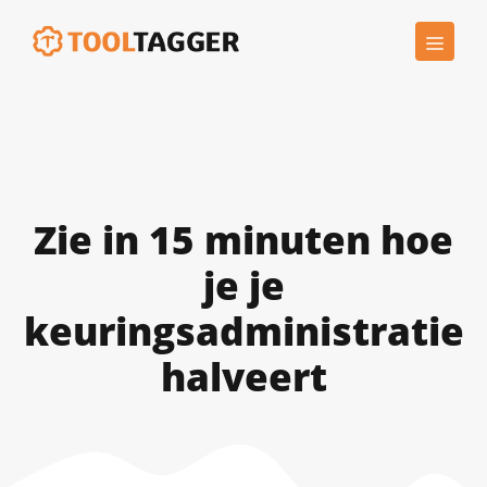
Ga
MEN
naar
de
inhoud
Zie in 15 minuten hoe
je je
keuringsadministratie
halveert