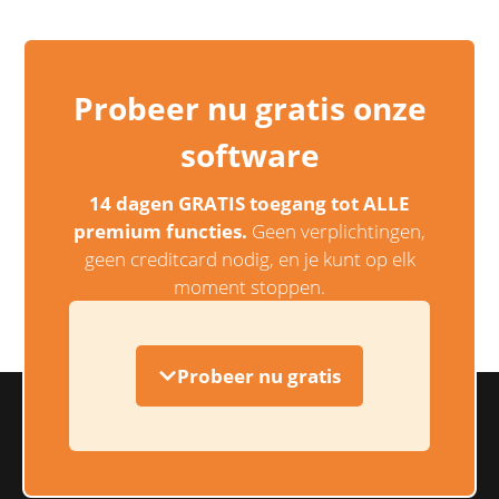
Probeer nu gratis onze
software
14 dagen GRATIS toegang tot ALLE
premium functies.
Geen verplichtingen,
geen creditcard nodig, en je kunt op elk
moment stoppen.
Probeer nu gratis