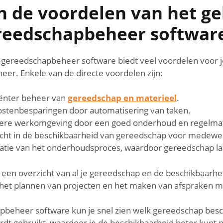
n de voordelen van het g
reedschapbeheer softwar
 gereedschapbeheer software biedt veel voordelen voor 
er. Enkele van de directe voordelen zijn:
iënter beheer van
gereedschap en materieel
.
kostenbesparingen door automatisering van taken.
igere werkomgeving door een goed onderhoud en regelmat
icht in de beschikbaarheid van gereedschap voor medewe
satie van het onderhoudsproces, waardoor gereedschap l
een overzicht van al je gereedschap en de beschikbaarhei
ij het plannen van projecten en het maken van afspraken m
beheer software kun je snel zien welk gereedschap besch
dt gebruikt, waardoor je de beschikbaarheid beter kunt p