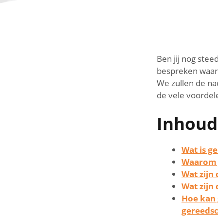
Ben jij nog stee
bespreken waaro
We zullen de na
de vele voordel
Inhoud
Wat is g
Waarom j
Wat zijn
Wat zijn
Hoe kan 
gereeds