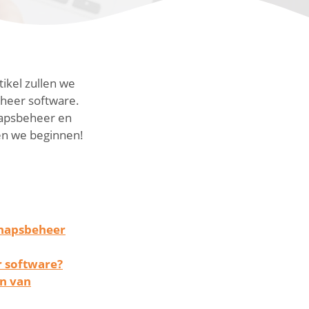
tikel zullen we
heer software.
hapsbeheer en
en we beginnen!
chapsbeheer
r software?
en van