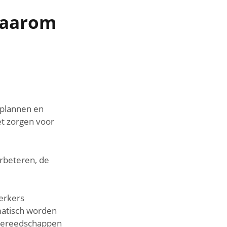
waarom
 plannen en
et zorgen voor
erbeteren, de
erkers
matisch worden
 gereedschappen