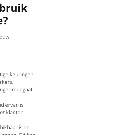
ebruik
e?
jouw
ige keuringen.
rkers.
anger meegaat.
d ervan is
et klanten.
ikbaar is en
lannen. Dit kan