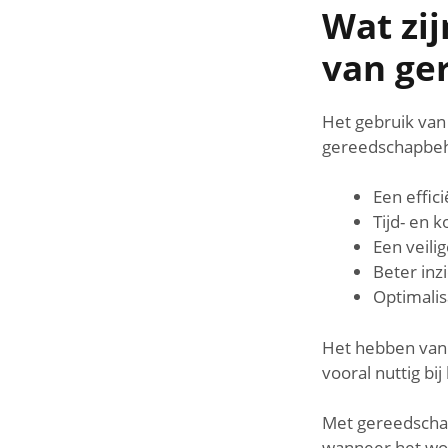
Wat zij
van ge
Het gebruik van
gereedschapbehe
Een effic
Tijd- en 
Een veil
Beter inz
Optimali
Het hebben van 
vooral nuttig b
Met gereedschap
wanneer het wor