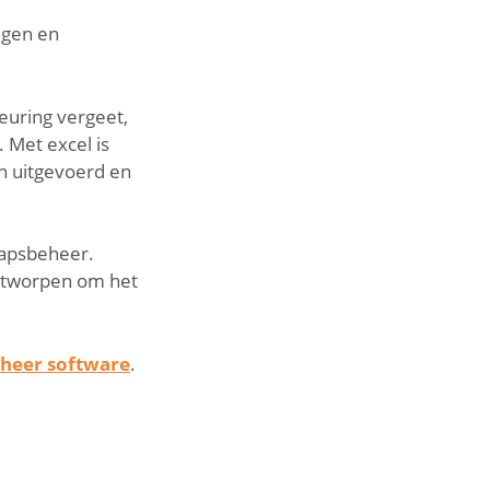
ngen en
keuring vergeet,
 Met excel is
jn uitgevoerd en
hapsbeheer.
ontworpen om het
eheer software
.