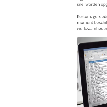
snel worden opg
Kortom, gereeds
moment beschikba
werkzaamhede