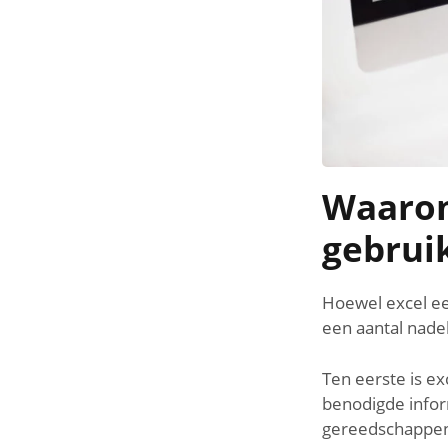
Waarom
gebrui
Hoewel excel ee
een aantal nade
Ten eerste is e
benodigde inform
gereedschappen