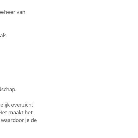
beheer van
als
dschap.
lijk overzicht
 Het maakt het
 waardoor je de